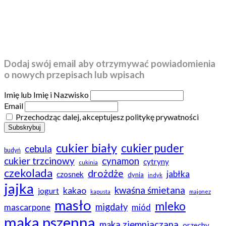
Dodaj swój email aby otrzymywać powiadomienia
o nowych przepisach lub wpisach
Imię lub Imię i Nazwisko
Email
Przechodząc dalej, akceptujesz politykę prywatności
cukier biały
cukier puder
cebula
budyń
cukier trzcinowy
cynamon
cytryny
cukinia
czekolada
drożdże
jabłka
czosnek
dynia
indyk
jajka
kwaśna śmietana
kakao
jogurt
kapusta
majonez
masło
mleko
migdały
mascarpone
miód
mąka pszenna
mąka ziemniaczana
orzechy