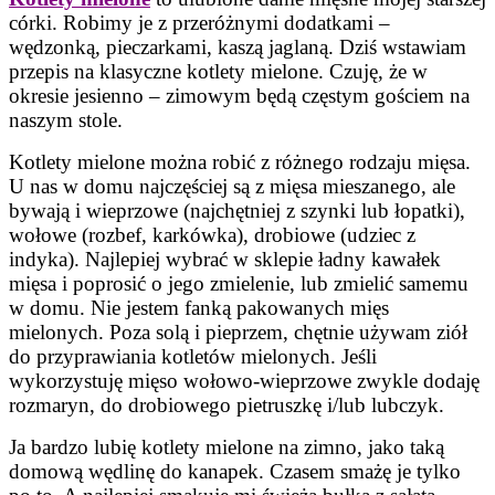
córki. Robimy je z przeróżnymi dodatkami –
wędzonką, pieczarkami, kaszą jaglaną. Dziś wstawiam
przepis na klasyczne kotlety mielone. Czuję, że w
okresie jesienno – zimowym będą częstym gościem na
naszym stole.
Kotlety mielone można robić z różnego rodzaju mięsa.
U nas w domu najczęściej są z mięsa mieszanego, ale
bywają i wieprzowe (najchętniej z szynki lub łopatki),
wołowe (rozbef, karkówka), drobiowe (udziec z
indyka). Najlepiej wybrać w sklepie ładny kawałek
mięsa i poprosić o jego zmielenie, lub zmielić samemu
w domu. Nie jestem fanką pakowanych mięs
mielonych. Poza solą i pieprzem, chętnie używam ziół
do przyprawiania kotletów mielonych. Jeśli
wykorzystuję mięso wołowo-wieprzowe zwykle dodaję
rozmaryn, do drobiowego pietruszkę i/lub lubczyk.
Ja bardzo lubię kotlety mielone na zimno, jako taką
domową wędlinę do kanapek. Czasem smażę je tylko