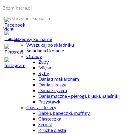
Skip
Bezmiksera.pl
to
Zwykłe życie i kulinaria
content
Menu
Przepisy kulinarne
Wyszukaj po składniku
Śniadania i kolacje
Obiady
Zupy
Mięsa
Ryby
Dania z makaronem
Dania z kaszą
Dania z ryżem
Dania mączne – pierogi, kluski, naleśniki
Przystawki
Ciasta i desery
Babki, babeczki, muffiny
Ciasteczka
Serniki
Kruche ciasta