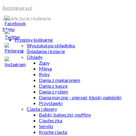
Skip
Bezmiksera.pl
to
Zwykłe życie i kulinaria
content
Menu
Przepisy kulinarne
Wyszukaj po składniku
Śniadania i kolacje
Obiady
Zupy
Mięsa
Ryby
Dania z makaronem
Dania z kaszą
Dania z ryżem
Dania mączne – pierogi, kluski, naleśniki
Przystawki
Ciasta i desery
Babki, babeczki, muffiny
Ciasteczka
Serniki
Kruche ciasta