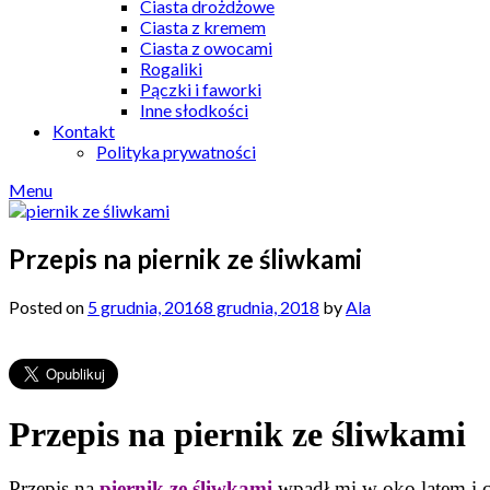
Ciasta drożdżowe
Ciasta z kremem
Ciasta z owocami
Rogaliki
Pączki i faworki
Inne słodkości
Kontakt
Polityka prywatności
Menu
Przepis na piernik ze śliwkami
Posted on
5 grudnia, 2016
8 grudnia, 2018
by
Ala
Przepis na piernik ze śliwkami
Przepis na
piernik ze śliwkami
wpadł mi w oko latem i c