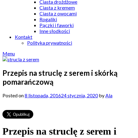
Ciasta drożdżowe
Ciasta z kremem
Ciasta z owocami
Rogaliki
Pączki i faworki
Inne słodkości
Kontakt
Polityka prywatności
Menu
Przepis na struclę z serem i skórką
pomarańczową
Posted on
8 listopada, 2016
24 stycznia, 2020
by
Ala
Przepis na struclę z serem i