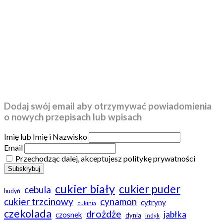
Dodaj swój email aby otrzymywać powiadomienia
o nowych przepisach lub wpisach
Imię lub Imię i Nazwisko
Email
Przechodząc dalej, akceptujesz politykę prywatności
cukier biały
cukier puder
cebula
budyń
cukier trzcinowy
cynamon
cytryny
cukinia
czekolada
drożdże
jabłka
czosnek
dynia
indyk