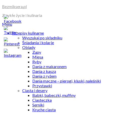
Skip
Bezmiksera.pl
to
Zwykłe życie i kulinaria
content
Menu
Przepisy kulinarne
Wyszukaj po składniku
Śniadania i kolacje
Obiady
Zupy
Mięsa
Ryby
Dania z makaronem
Dania z kaszą
Dania z ryżem
Dania mączne – pierogi, kluski, naleśniki
Przystawki
Ciasta i desery
Babki, babeczki, muffiny
Ciasteczka
Serniki
Kruche ciasta