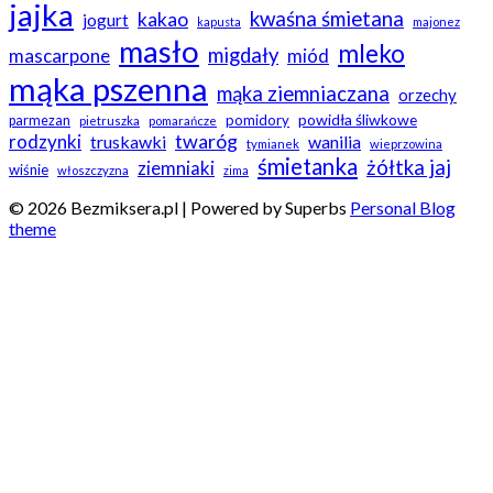
jajka
kwaśna śmietana
kakao
jogurt
kapusta
majonez
masło
mleko
migdały
mascarpone
miód
mąka pszenna
mąka ziemniaczana
orzechy
powidła śliwkowe
pomidory
parmezan
pietruszka
pomarańcze
twaróg
rodzynki
truskawki
wanilia
tymianek
wieprzowina
śmietanka
żółtka jaj
ziemniaki
wiśnie
włoszczyzna
zima
© 2026 Bezmiksera.pl
| Powered by Superbs
Personal Blog
theme