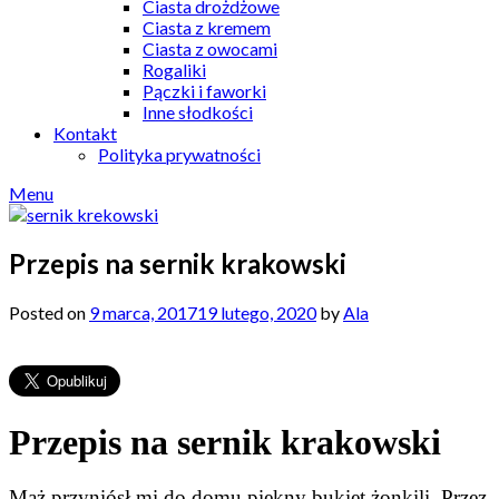
Ciasta drożdżowe
Ciasta z kremem
Ciasta z owocami
Rogaliki
Pączki i faworki
Inne słodkości
Kontakt
Polityka prywatności
Menu
Przepis na sernik krakowski
Posted on
9 marca, 2017
19 lutego, 2020
by
Ala
Przepis na sernik krakowski
Mąż przyniósł mi do domu piękny bukiet żonkili. Przez