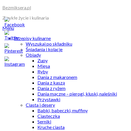
Skip
Bezmiksera.pl
to
Zwykłe życie i kulinaria
content
Menu
Przepisy kulinarne
Wyszukaj po składniku
Śniadania i kolacje
Obiady
Zupy
Mięsa
Ryby
Dania z makaronem
Dania z kaszą
Dania z ryżem
Dania mączne – pierogi, kluski, naleśniki
Przystawki
Ciasta i desery
Babki, babeczki, muffiny
Ciasteczka
Serniki
Kruche ciasta