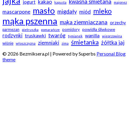
jajka
kwaśna śmietana
kakao
jogurt
kapusta
majonez
masło
mleko
migdały
mascarpone
miód
mąka pszenna
mąka ziemniaczana
orzechy
powidła śliwkowe
pomidory
parmezan
pietruszka
pomarańcze
twaróg
rodzynki
truskawki
wanilia
tymianek
wieprzowina
śmietanka
żółtka jaj
ziemniaki
wiśnie
włoszczyzna
zima
© 2026 Bezmiksera.pl
| Powered by Superbs
Personal Blog
theme