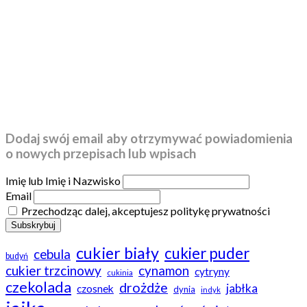
Dodaj swój email aby otrzymywać powiadomienia
o nowych przepisach lub wpisach
Imię lub Imię i Nazwisko
Email
Przechodząc dalej, akceptujesz politykę prywatności
cukier biały
cukier puder
cebula
budyń
cukier trzcinowy
cynamon
cytryny
cukinia
czekolada
drożdże
jabłka
czosnek
dynia
indyk