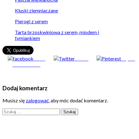
Kluski ziemniaczane
Pierogi z serem
Tarta brzoskwiniowa z serem, miodem i
tymiankiem
Share
Tweet
Zapisz
on Facebook
Dodaj komentarz
Musisz się
zalogować
, aby móc dodać komentarz.
Szukaj: